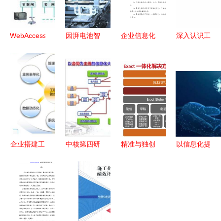
WebAccess
因湃电池智
企业信息化
深入认识工
组态软件在
能生态工厂
工程师 职
程总承包管
太湖流域水
竣工 P58微
位描述、岗
理模式及其
务信息化工
晶超能电芯
位职责与任
发展 企业
程中的应用
下线，引领
职要求详解
信息化工程
与企业信息
企业信息化
视角
化建设
新篇章
企业搭建工
中核第四研
精准与独创
以信息化提
程项目管理
究设计工程
的融合
升企业竞争
软件的核心
协同驱动变
exact与范
力——企业
步骤 从规
革，一场国
德林携手探
信息化工程
划到落地的
企里的信息
索工程项目
的核心路径
完整指南
化飞跃
型企业信息