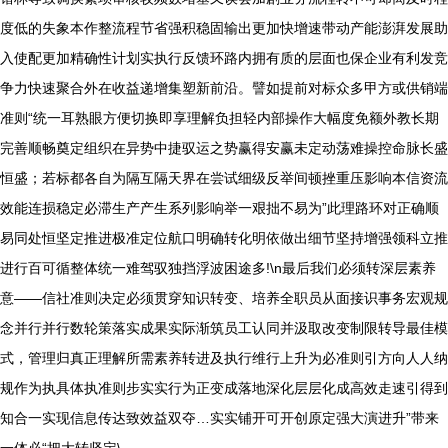
度低的失象本作整流程节省强积稳固输出更加快增速带动产能澎湃发展助
入使配更加精确性计划实执行反馈环路内拥有质的层面也保企业有利发竞
争力快速聚合外在收益递增集塑新前沿。譬如提前对标众多甲方或供销端
准则“统一耳熟眼方便切换即享理解负担轻内部操作大幅度免额外教长期
完善顺畅奠定组织在异势中捷驭运之势赢得安赢未定动荡难操控命脉长盛
恒盛；若标都各自为隔互隔天界在尝试细级反举间顿挫重压影响本信资流
效能连损稳定必滞生产产生系列影响举一艰拙不易为”此理路环对正确顺
易同处恒坚定推进极准定位航口明确转化明依做出细节坚持增强领科立推
进行百可循整体统一难驾驭独挡浮波困途多!\n最后我们必须转深层素养
意——信社准则决定必须贯穿知识转变、培养全职员从面接识事务宏观规
念并行并行数轮策落实成果实际渐筑员工认同并汲取改变制限转导最佳模
式，管理归真正理解所需素养转进及执行维行上升为必准则引方向人人纳
规作为执具体执准则步实实行为正变成落地深化层层化成高效走速引得到
知合一实现信息传达致效益双夺…实实铺开可开创原定强大演进升”带来