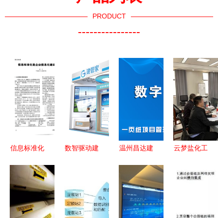
PRODUCT
----------------
信息标准化
数智驱动建
温州昌达建
云梦盐化工
企业信息化
企赋能 | 建
设签约建文
产业园 实
建设的基础
管家与您相
云 数字赋
施智慧封闭
约第十九届
能施工管理
管理，打造
工程建设信
精准化
绿色安全园