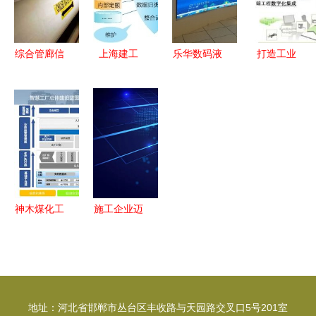
息化发展大
区，助力企
会
业信息化工
程
综合管廊信
上海建工
乐华数码液
打造工业
息化管理解
项目成本管
晶拼接墙助
4.0智慧工
题思路，快
理的数据智
力广州时代
厂 企业信
给您的工程
慧，驱动企
地产中心信
息化工程的
加加分
业信息化工
息化建设
路径与策略
程新篇章
神木煤化工
施工企业迈
天元公司
向信息化转
按下5G智
型之路 构
慧生产经
建智慧建造
营“加速键”
新生态
地址：河北省邯郸市丛台区丰收路与天园路交叉口5号201室
走实走深企