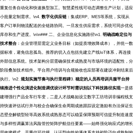
重复任务自动化和快速换型加工。智慧柔性线可动态调整生产计划，适应
小批量定制需求。\n4.
数字化供应链
：集成ERP、MES等系统，实现从
客户订单到物流配送的全链路协同。一旦发生供应需求，系统可同步优化
库存和生产进度。\n\n### 二、企业信息化实施路径\n1.
明确战略定位与
技术整合
：企业管理层需定义业务目标（如提质增效降成本），并统一数
据标准，避免信息孤岛。推荐的切入点包括先建立产线IoT体系，再连接
外部信息系统。技术架构分层需确保技术成熟度与市场环境的适配性，分
阶段叠加技术组件。平台用户培训与合规验收也应部署在建设冲刺结束后
执行。\n2.
规划实施节奏与执行里程碑
3.
稳定的人员再培训共服平台持
续推进个性化演进化制造调优设计环节时需识别以下科技路径实现
一是搭
建增强行产品全车行车变，二是人才战略如设立数字工坊培训非编程线支
持快速评估试行并与校企合确保生命周期成效跟踪设定激励有办法保证生
态壁垒解锁型轻等高效系统成熟形态可以稳妥保障预期可信提升制造速度
与多样性调赢算法风险管控矩阵护航信任要素——始终强化响应式的增长
层效建模式，于重信可信规。认证型中性的逐体系支持初阶迈向成熟制的