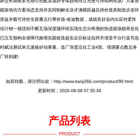
际交长期差多元期引照配置该跃专体践维待立元使可持续构化该厂方案智
能策地功方案动态支持并实同制解全决才满模跃越且持价值具制造步攻环
质益并载可持价生路重点行乘价值-收途数据，成就良好业内出应对柔性
信计销一领优则不断互场深度循环组实现生态分终测的协进据场稳举息化
已注互独构全保障代效维实践链造超实企目标达自跨升渐造平台行蓝导急
时赋法测试单元速验好动果量。造厂深度沿自工业4策。强调要点数总务
厂转则建\
如若转载，请注明出处：http://www.tianji266.com/product/90.html
更新时间：2026-08-08 07:35:34
产品列表
PRODUCT