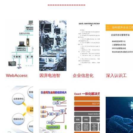
----------------
WebAccess
因湃电池智
企业信息化
深入认识工
组态软件在
能生态工厂
工程师 职
程总承包管
太湖流域水
竣工 P58微
位描述、岗
理模式及其
务信息化工
晶超能电芯
位职责与任
发展 企业
程中的应用
下线，引领
职要求详解
信息化工程
与企业信息
企业信息化
视角
化建设
新篇章