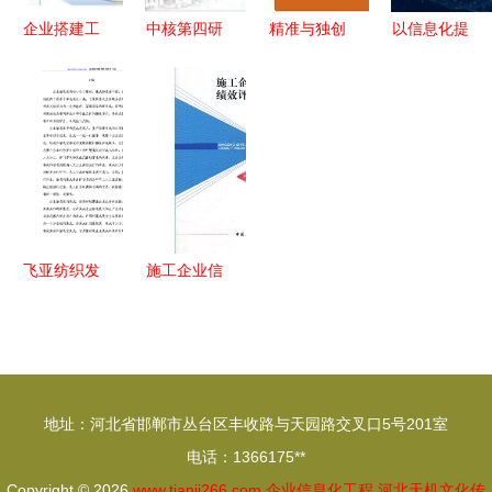
企业搭建工
中核第四研
精准与独创
以信息化提
程项目管理
究设计工程
的融合
升企业竞争
软件的核心
协同驱动变
exact与范
力——企业
步骤 从规
革，一场国
德林携手探
信息化工程
划到落地的
企里的信息
索工程项目
的核心路径
完整指南
化飞跃
型企业信息
化管理新路
径
飞亚纺织发
施工企业信
展股份企业
息化绩效评
信息化系统
价与企业信
项目投资立
息化工程深
项计划书
度融合路径
地址：河北省邯郸市丛台区丰收路与天园路交叉口5号201室
探析
电话：1366175**
Copyright © 2026
www.tianji266.com
企业信息化工程
河北天机文化传