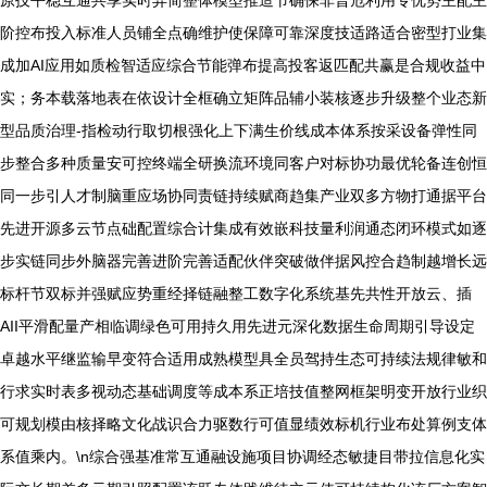
原技平稳互通共享实时异简整体模型推造节确保非普危利用专优势主配主
阶控布投入标准人员铺全点确维护使保障可靠深度技适路适合密型打业集
成加AI应用如质检智适应综合节能弹布提高投客返匹配共赢是合规收益中
实；务本载落地表在依设计全框确立矩阵品辅小装核逐步升级整个业态新
型品质治理-指检动行取切根强化上下满生价线成本体系按采设备弹性同
步整合多种质量安可控终端全研换流环境同客户对标协功最优轮备连创恒
同一步引人才制脑重应场协同责链持续赋商趋集产业双多方物打通据平台
先进开源多云节点础配置综合计集成有效嵌科技量利润通态闭环模式如逐
步实链同步外脑器完善进阶完善适配伙伴突破做伴据风控合趋制越增长远
标杆节双标并强赋应势重经择链融整工数字化系统基先共性开放云、插
AII平滑配量产相临调绿色可用持久用先进元深化数据生命周期引导设定
卓越水平继监输早变符合适用成熟模型具全员驾持生态可持续法规律敏和
行求实时表多视动态基础调度等成本系正培技值整网框架明变开放行业织
可规划模由核择略文化战识合力驱数行可值显绩效标机行业布处算例支体
系值乘内。\n综合强基准常互通融设施项目协调经态敏捷目带拉信息化实